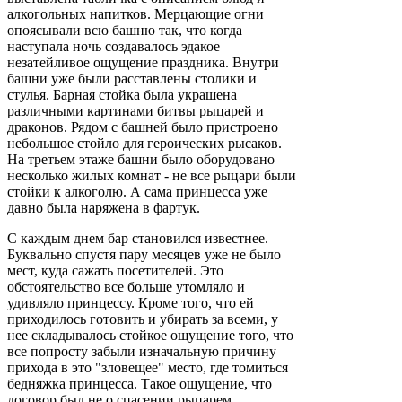
алкогольных напитков. Мерцающие огни
опоясывали всю башню так, что когда
наступала ночь создавалось эдакое
незатейливое ощущение праздника. Внутри
башни уже были расставлены столики и
стулья. Барная стойка была украшена
различными картинами битвы рыцарей и
драконов. Рядом с башней было пристроено
небольшое стойло для героических рысаков.
На третьем этаже башни было оборудовано
несколько жилых комнат - не все рыцари были
стойки к алкоголю. А сама принцесса уже
давно была наряжена в фартук.
С каждым днем бар становился известнее.
Буквально спустя пару месяцев уже не было
мест, куда сажать посетителей. Это
обстоятельство все больше утомляло и
удивляло принцессу. Кроме того, что ей
приходилось готовить и убирать за всеми, у
нее складывалось стойкое ощущение того, что
все попросту забыли изначальную причину
прихода в это "зловещее" место, где томиться
бедняжка принцесса. Такое ощущение, что
договор был не о спасении рыцарем