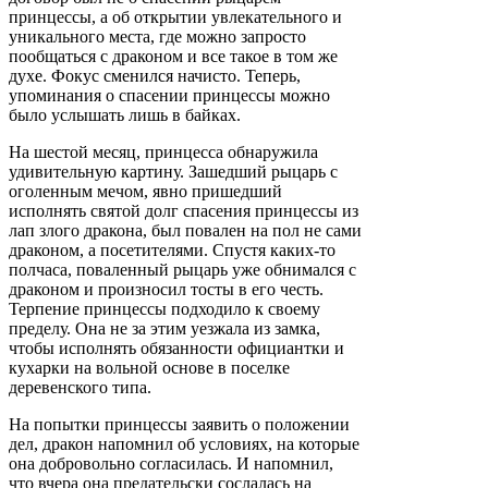
принцессы, а об открытии увлекательного и
уникального места, где можно запросто
пообщаться с драконом и все такое в том же
духе. Фокус сменился начисто. Теперь,
упоминания о спасении принцессы можно
было услышать лишь в байках.
На шестой месяц, принцесса обнаружила
удивительную картину. Зашедший рыцарь с
оголенным мечом, явно пришедший
исполнять святой долг спасения принцессы из
лап злого дракона, был повален на пол не сами
драконом, а посетителями. Спустя каких-то
полчаса, поваленный рыцарь уже обнимался с
драконом и произносил тосты в его честь.
Терпение принцессы подходило к своему
пределу. Она не за этим уезжала из замка,
чтобы исполнять обязанности официантки и
кухарки на вольной основе в поселке
деревенского типа.
На попытки принцессы заявить о положении
дел, дракон напомнил об условиях, на которые
она добровольно согласилась. И напомнил,
что вчера она предательски сослалась на