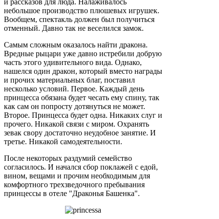
и рассказов для люда. Налаживалось
небольшое производство плюшевых игрушек.
Вообщем, спектакль должен был получиться
отменный. Давно так не веселился замок.
Самым сложным оказалось найти дракона.
Вредные рыцари уже давно истребили добрую
часть этого удивительного вида. Однако,
нашелся один дракон, который вместо награды
и прочих материальных благ, поставил
несколько условий. Первое. Каждый день
принцесса обязана будет чесать ему спину, так
как сам он попросту дотянуться не может.
Второе. Принцесса будет одна. Никаких слуг и
прочего. Никакой связи с миром. Охранять
зевак свору достаточно неудобное занятие. И
третье. Никакой самодеятельности.
После некоторых раздумий семейство
согласилось. И начался сбор поклажей с едой,
вином, вещами и прочим необходимым для
комфортного трехзведочного пребывания
принцессы в отеле "Драконья Башенка".