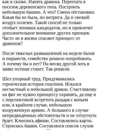
как в сказке. Нанять дракона. Переехать в
поселок деревенского типа. Построить
небольшую башню. А что? Смена обстановки.
Какая бы не была, но интрига. Да и свежий
воздух полезен. Такой способ не только
отобьет ленивых кандидатов, но и привлечет
дополнительное внимание других принцев.
Часто ли в жизни спасают принцесс от
драконов?
После тяжелых размышлений на неделе балов
и пиршеств, семейство решило попробовать.
А почему бы и нет? На месяц другой хоть в
замке потише станет. Так решили.
Шел упорный труд. Придумывалась
героическая история спасения. Искался
несчастный и небольшой дракон. Счастливому
на фиг не нужно принцессу охранять, да еще и
с перспективой встретить рыцаря с копьем
или, в крайнем случае, небольшую
вооруженную армию. А большого в случае
непредвиденных обстоятельств и не отпугнуть
будет. Клеились афиши. Составлялись карты.
Строилась башня. Составлялся список слухов