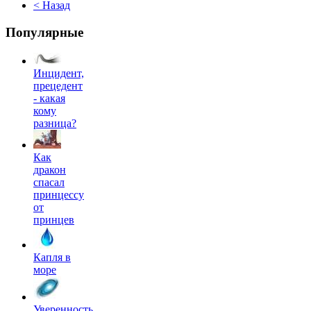
< Назад
Популярные
Инцидент,
прецедент
- какая
кому
разница?
Как
дракон
спасал
принцессу
от
принцев
Капля в
море
Уверенность