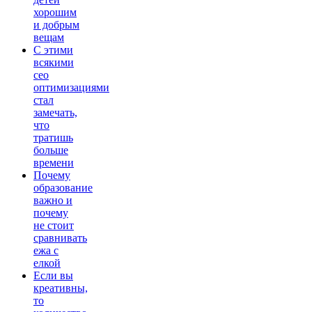
хорошим
и добрым
вещам
С этими
всякими
сео
оптимизациями
стал
замечать,
что
тратишь
больше
времени
Почему
образование
важно и
почему
не стоит
сравнивать
ежа с
елкой
Если вы
креативны,
то