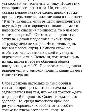
усталость и не чесала ему спинку. После этих
слов принцесса вспылила. Но, стоило ей
сказать первое гневное слово, дракон тут же
принял серьезное выражение лица и произнес:
"Как ты думаешь, если рыцари предпочитают
вкусный ужин и хорошую компанию вместо
пафосного спасения принцессы, то о чем это
может говорить?". От этих слов принцесса
затихла. Дракон продолжил: "Убить чудо
зверушку дело не хитрое. Не можешь один,
возьми с собой отряд. Намного сложнее
отойти от нарисованных целей и увидеть
окружающий мир. Вспомни, хоть кто-нибудь
из них видел в тебе не обычный объект
вожделения, а тебя?". После этих слов, дракон
развернулся и с улыбкой пошел дальше шуметь
с посетителями.
Слова дракона настолько сильно осели в
сознании принцессы, что она сама начала
задумываться над тем, что же ей хочется ждать
от рыцарей и принцев. Сидеть и ждать - это
здорово. Но, среди пафосного брачного
ритуала королевских особ, этот способ не
только подтверждает все те научные