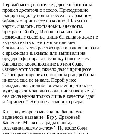
Первый месяц в поселке деревенского типа
прошел достаточно весело. Приходившие
рыцари подолгу водили беседы с драконом,
забывая о принцессе на корню. Шахматы,
карты, диалоги, постановки, анекдоты,
прекрасный обед. Использовались все
возможные средства, лишь бы рыцарь даже не
вздумал взять в руки копье или меч.
Согласитесь, что рассказ про то, как вы играли
с драконом в шахматы или выпивали на
брудершафт, поразит публику больше, чем
банальное кровопролитие во имя брака.
Однако этот месяц тяжело дался принцессе.
Такого равнодушия со стороны рыцарей она
никогда еще не видала. Порой у нее
складывалось полное впечатление, что к ее
мужу дракону зашли его давние знакомые. И
она была нужна только лишь в качестве "дай"
и "принеси". Этакой частью интерьера.
К началу второго месяца, на башне уже
виднелось название "Бар у Драконьей
Башенки. Мы всегда рады вашему
позвякивающему железу". На входе была
выставлена табличка с описанием блюд и