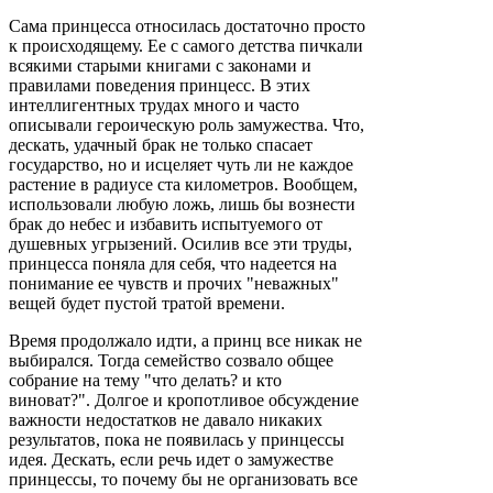
Сама принцесса относилась достаточно просто
к происходящему. Ее с самого детства пичкали
всякими старыми книгами с законами и
правилами поведения принцесс. В этих
интеллигентных трудах много и часто
описывали героическую роль замужества. Что,
дескать, удачный брак не только спасает
государство, но и исцеляет чуть ли не каждое
растение в радиусе ста километров. Вообщем,
использовали любую ложь, лишь бы вознести
брак до небес и избавить испытуемого от
душевных угрызений. Осилив все эти труды,
принцесса поняла для себя, что надеется на
понимание ее чувств и прочих "неважных"
вещей будет пустой тратой времени.
Время продолжало идти, а принц все никак не
выбирался. Тогда семейство созвало общее
собрание на тему "что делать? и кто
виноват?". Долгое и кропотливое обсуждение
важности недостатков не давало никаких
результатов, пока не появилась у принцессы
идея. Дескать, если речь идет о замужестве
принцессы, то почему бы не организовать все