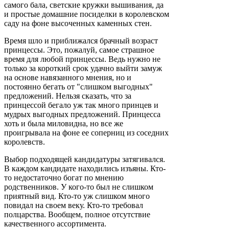
самого бала, светские кружки вышивания, да
и простые домашние посиделки в королевском
саду на фоне высоченных каменных стен.
Время шло и приближался брачный возраст
принцессы. Это, пожалуй, самое страшное
время для любой принцессы. Ведь нужно не
только за короткий срок удачно выйти замуж
на основе навязанного мнения, но и
постоянно бегать от "слишком выгодных"
предложений. Нельзя сказать, что за
принцессой бегало уж так много принцев и
мудрых выгодных предложений. Принцесса
хоть и была миловидна, но все же
проигрывала на фоне ее соперниц из соседних
королевств.
Выбор подходящей кандидатуры затягивался.
В каждом кандидате находились изъяны. Кто-
то недостаточно богат по мнению
родственников. У кого-то был не слишком
приятный вид. Кто-то уж слишком много
повидал на своем веку. Кто-то требовал
полцарства. Вообщем, полное отсутствие
качественного ассортимента.