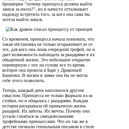
брошюрки "почему принцесса должна выйти
замуж за енота?", но и начисто отталкивает
надежду встретить того, за кого она сама бы
хотела выйти замуж.
Со временем, принцесса начала понимать, что
такая обстановка не только огораживает ее от
тех, для кого она лишь очередной трофей, но и
дает возможность наблюдать за рыцарями в их
обыденной жизни. Это небольшое открытие
перевернуло с ног на голову все то время,
которое она провела в Баре у Драконьей
Башенки. В жизни в замке она бы не могла
себе этого позволить.
Теперь, каждый день наполнился другим
смыслом. Принцесса не только фыркала из-за
стойки, но и общалась с рыцарями. Каждая
история раскрывала ей привычную жизнь
рыцарей. Их заботы. Их мечты. Почему они
устали гоняться за самодовольными
трофейными принцессами. Что их так же в
детстве пичкали гениальным письмом в стиле