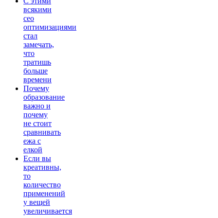
С этими
всякими
сео
оптимизациями
стал
замечать,
что
тратишь
больше
времени
Почему
образование
важно и
почему
не стоит
сравнивать
ежа с
елкой
Если вы
креативны,
то
количество
применений
у вещей
увеличивается