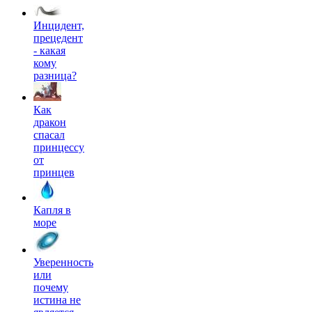
Инцидент,
прецедент
- какая
кому
разница?
Как
дракон
спасал
принцессу
от
принцев
Капля в
море
Уверенность
или
почему
истина не