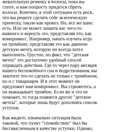
жевательную резинку в волосы, пока вы
спите, и вам попросту придется сбрить
волосы. Конечно, в этой ситуации есть риск,
что вы решите сделать себе экзотическую
прическу, такую как ирокез. Но, все же шанс
есть. Или он может лишить вас чего-то
важного и вернуть это, представляя это, как
компромисс. Например, начать изучать игру
на тромбоне, представляя это как давнюю
детскую мечту, которую он всегда хотел
выполнить. Грустно, но факт, что "детская
мечта" это достаточно удобный способ
оправдать действия. Где-то через пару месяцев
вашего беспокойного сна и бодрствования, вы
захотите что-то сделать не только с тромбоном,
но и с товарищем. И в этот момент он
предложит вам компромисс. Вы стрижетесь, а
он выкидывает тромбон. Если же и это не
поможет, то тогда появятся другие "детские
мечты", которые лишь будут дополнять список
уступок.
Как видите, изначально ситуация была
таковой, что пункт "спокойствие" был бы
бессмысленным в качестве уступки. Однако,