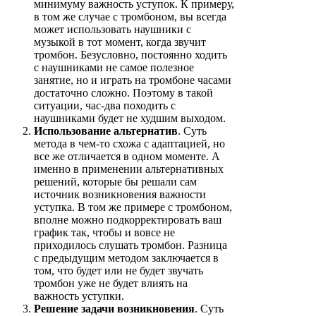
минимуму важность уступок. К примеру,
в том же случае с тромбоном, вы всегда
может использовать наушники с
музыкой в тот момент, когда звучит
тромбон. Безусловно, постоянно ходить
с наушниками не самое полезное
занятие, но и играть на тромбоне часами
достаточно сложно. Поэтому в такой
ситуации, час-два походить с
наушниками будет не худшим выходом.
Использование альтернатив
. Суть
метода в чем-то схожа с адаптацией, но
все же отличается в одном моменте. А
именно в применении альтернативных
решений, которые бы решали сам
источник возникновения важности
уступка. В том же примере с тромбоном,
вполне можно подкорректировать ваш
график так, чтобы и вовсе не
приходилось слушать тромбон. Разница
с предыдущим методом заключается в
том, что будет или не будет звучать
тромбон уже не будет влиять на
важность уступки.
Решение задачи возникновения
. Суть